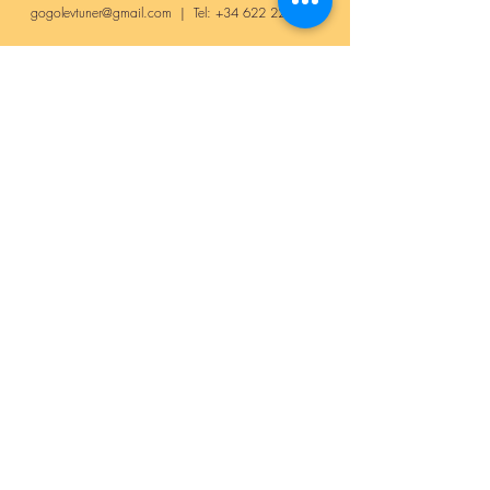
gogolevtuner@gmail.com
| Tel:
+34 622 22 69 56
Enviar